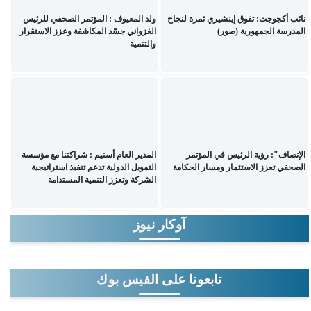
نائب أكجوجت: تفوق إينشيري ثمرة لنجاح
ولد المعيوف : المؤتمر الصحفي للرئيس
المدرسة الجمهورية (صور)
الغزواني جسّد المكاشفة وعزز الاستقرار
والتنمية
الإنصاف": رؤية الرئيس في المؤتمر
المدير العام أسنيم : شراكتنا مع مؤسسة
الصحفي تعزز الاستثمار ومسار الحكامة
التمويل الدولية تدعم تنفيذ استراتيجية
الشركة وتعزز التنمية المستدامة
آوكار نيوز
تابعونا على الفيس بوك