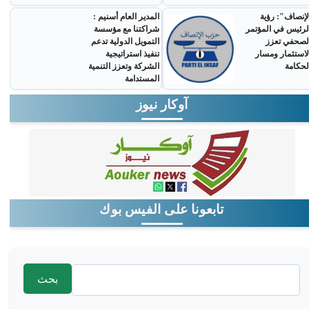
لإنصاف": رؤية
المدير العام أسنيم :
لرئيس في المؤتمر
شراكتنا مع مؤسسة
لصحفي تعزز
التمويل الدولية تدعم
لاستثمار ومسار
تنفيذ استراتيجية
لحكامة
الشركة وتعزز التنمية
المستدامة
آوكار نيوز
تابعونا على الفيس بوك
‏بحث ‏
استمارة البحث