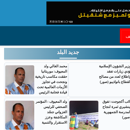
قف
جديد البلد
زير الشؤون الإسلامية
محمد الغالي ولد
ؤدي زيارات تفقد
المعيوف: موريتانيا
اطلاع لعدد من مصالح
حققت مكاسب تاريخية
لقطاع بانواذيبو (صور)
ونجحت في تجاوز
الأزمات العالمية تحت
قيادة فخامة الرئيس
ائب أكجوجت: تفوق
ولد المعيوف : المؤتمر
ينشيري ثمرة لنجاح
الصحفي للرئيس
لمدرسة الجمهورية
الغزواني جسّد
صور)
المكاشفة وعزز
الاستقرار والتنمية