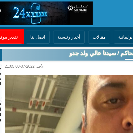
برلمانية
مقالات
أخبار رئيسية
اتصل بنا
تقدير مو
حاكم / سيدنا عالي ولد جدو
الأحد, 2022-07-03 21:05
و
ي
و
ا
ن
إ
ا
(