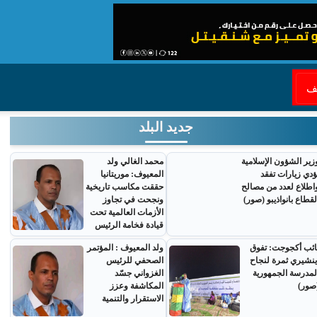
قف
جديد البلد
زير الشؤون الإسلامية
محمد الغالي ولد
ؤدي زيارات تفقد
المعيوف: موريتانيا
اطلاع لعدد من مصالح
حققت مكاسب تاريخية
لقطاع بانواذيبو (صور)
ونجحت في تجاوز
الأزمات العالمية تحت
قيادة فخامة الرئيس
ائب أكجوجت: تفوق
ولد المعيوف : المؤتمر
ينشيري ثمرة لنجاح
الصحفي للرئيس
لمدرسة الجمهورية
الغزواني جسّد
صور)
المكاشفة وعزز
الاستقرار والتنمية