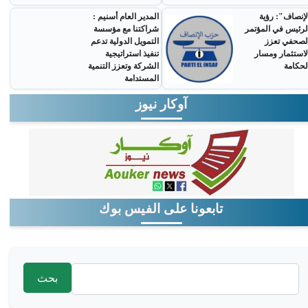
لإنصاف": رؤية
المدير العام أسنيم :
لرئيس في المؤتمر
شراكتنا مع مؤسسة
لصحفي تعزز
التمويل الدولية تدعم
لاستثمار ومسار
تنفيذ استراتيجية
لحكامة
الشركة وتعزز التنمية
المستدامة
آوكار نيوز
تابعونا على الفيس بوك
‏بحث ‏
استمارة البحث