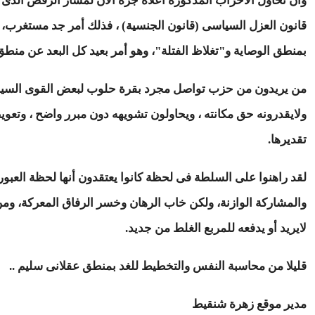
وأن تحاول الأحزاب المذكوره أعلاه جره الآن لمسار الرفض ال
قانون العزل السياسى (قانون الجنسية) ، فذلك أمر جد مستغرب
بمنطق الوصاية و"تغلاظ الفتلة"، وهو أمر بعيد كل البعد عن منط
من يريدون من حزب تواصل مجرد بقرة حلوب لبعض القوى السياسي
ولايقدرونه حق مكانته ، ويحاولون تشويهه دون مبرر واضح ، وتع
تقديرها.
لقد راهنوا على السلطة فى لحظة كانوا يعتقدون أنها لحظة العب
والمشاركة الوازنة، ولكن خاب الرهان وخسر الرفاق المعركة، ومن أر
لايريد أو يدفعه للمربع الغلط من جديد.
قليلا من محاسبة النفس والتخطيط للغد بمنطق عقلانى سليم ..
مدير موقع زهرة شنقيط