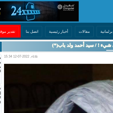
برلمانية
مقالات
أخبار رئيسية
اتصل بنا
تقدير مو
شيء ! / سيد أحمد ولد باب(*)
ثلاثاء, 2022-07-12 15:34
و
ي
و
ا
ن
إ
ا
(