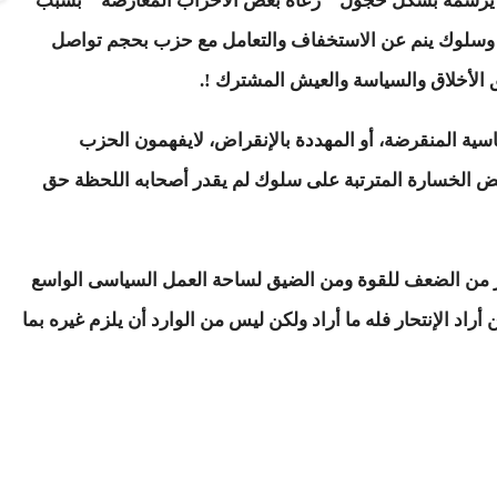
ذى يرسمه بشكل خجول " رعاة بعض الأحزاب المعارضة " بسبب
، وسلوك ينم عن الاستخفاف والتعامل مع حزب بحجم تواصل
ق الأخلاق والسياسة والعيش المشترك !.
ة المنقرضة، أو المهددة بالإنقراض، لايفهمون الحزب
ويض الخسارة المترتبة على سلوك لم يقدر أصحابه اللحظة حق
ور من الضعف للقوة ومن الضيق لساحة العمل السياسى الواسع
اد الإنتحار فله ما أراد ولكن ليس من الوارد أن يلزم غيره بما