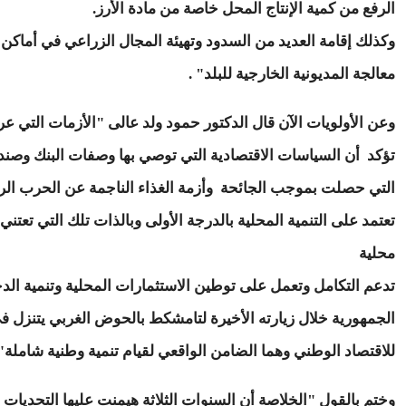
الرفع من كمية الإنتاج المحل خاصة من مادة الأرز.
وكذلك إقامة العديد من السدود وتهيئة المجال الزراعي في أماك
معالجة المديونية الخارجية للبلد" .
وعن الأولويات الآن قال الدكتور حمود ولد عالى "الأزمات التي ع
تؤكد أن السياسات الاقتصادية التي توصي بها وصفات البنك وصندوق
التي حصلت بموجب الجائحة وأزمة الغذاء الناجمة عن الحرب الروس
تعتمد على التنمية المحلية بالدرجة الأولى وبالذات تلك التي تعت
محلية
تدعم التكامل وتعمل على توطين الاستثمارات المحلية وتنمية 
الجمهورية خلال زيارته الأخيرة لتامشكط بالحوض الغربي يتنزل في ه
للاقتصاد الوطني وهما الضامن الواقعي لقيام تنمية وطنية شاملة"
وختم بالقول "الخلاصة أن السنوات الثلاثة هيمنت عليها التحديات ا