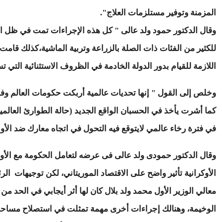
المزمنة وتوفير مستلزمات العلاج".
وقال الدكتور حمود ولد عالى " كل هذه الإجراءات تمت في ظل ا
للكثير من الفئات ذات الصلة بالزراعة وتربية الماشية،كذلك قامت الد
اللازمة للقيام بدور الدولة الخادمة في الظروف الاستثنائية التي تسبب فيها كوفيد 19 والحر
وخلص إلى القول " إنها تحديات عالمية أربكت حكومات العالم وف
كما أشرت يأخذ في الحسبان الواقع الجديد (حالة الطوارئ العالمية)، 
في فترة رخاء عالمي لايتوقع فيه التحول في اتجاه معارك ضد الأو
وقال الدكتور حمودى ولد عالى فى عرضه لتعامل الحكومة مع الأوض
الأوكرانية تأثير واضح على الاقتصاد الموريتاني، لكن توجيهات ال
معالي الوزير الأول محمد ولد بلال كان لها أثر أيجابي في الحد من 
الوخيمة، وهنالك إجراءات أخرى مهمة تمثلت في استصلاح مساحات ز