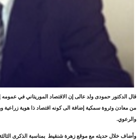
قال الدكتور حمودى ولد عالى إن الاقتصاد الموريتاني في عمومه إ
من معادن وثروة سمكية إضافة الى كونه اقتصاد ذا هوية زراعية 
والرعوي.
وأضاف خلال حديثه مع موقع زهرة شنقيط بمناسبة الذكرى الثالثة 