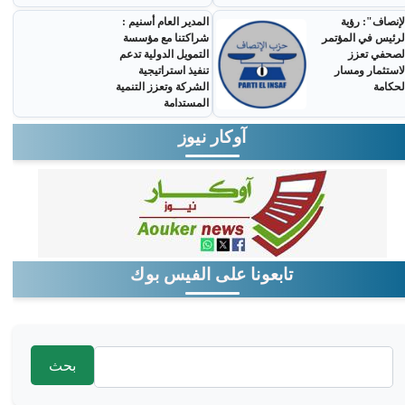
لإنصاف": رؤية
المدير العام أسنيم :
لرئيس في المؤتمر
شراكتنا مع مؤسسة
لصحفي تعزز
التمويل الدولية تدعم
لاستثمار ومسار
تنفيذ استراتيجية
لحكامة
الشركة وتعزز التنمية
المستدامة
آوكار نيوز
تابعونا على الفيس بوك
‏بحث ‏
استمارة البحث