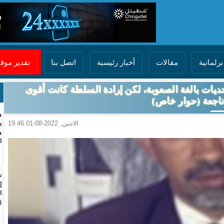
برلمانية
مقالات
أخبار رئيسية
اتصل بنا
تقدير مو
تحديات بالغة الصعوبة، لكن إرادة السلطة كانت أقوى
اجعة (حوار خاص)
و
الاثنين, 2022-08-01 19:46
ي
و
ا
ن
إ
ا
(