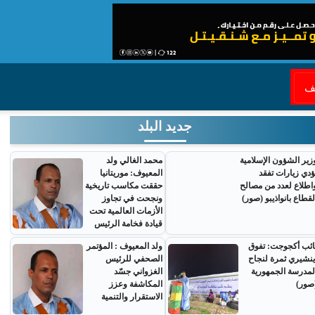
قف
جديد البلد
زير الشؤون الإسلامية
محمد الغالي ولد
ؤدي زيارات تفقد
المعيوف: موريتانيا
اطلاع لعدد من مصالح
حققت مكاسب تاريخية
لقطاع بانواذيبو (صور)
ونجحت في تجاوز
الأزمات العالمية تحت
قيادة فخامة الرئيس
ائب أكجوجت: تفوق
ولد المعيوف : المؤتمر
ينشيري ثمرة لنجاح
الصحفي للرئيس
لمدرسة الجمهورية
الغزواني جسّد
صور)
المكاشفة وعزز
الاستقرار والتنمية