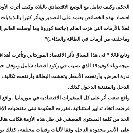
الحكم، وكيف تعامل مع الوضع الاقتصادي بالبلاد، وكيف أثرت الأوض
اقتصاد بهذه الخصائص يعتمد على التصدير ويتأثر كثيرا بالتذبذبا
فعلا بالأزمات التي هزت العالم (جائحة كورونا وما أوصلت العالم 
وماخلفته من أزمات في الطاقة والغذاء..)".
وتابع قائلا " فى هذا السياق تأثر الاقتصاد الموريتاني وتأثرت أ
نتيجة وباء كوفيد19 الذي تسبب في ركود اقتصاد شام
ندرة العرض، وأرتفعت الأسعار وتفشت البطالة وأرتفعت تكاليف ا
الدخل والمتدنية الدخول كذلك.
واقع صعب أثر على كل المتغيرات الاقتصادية في موريتانيا . واقع 
فرضت اتخاذ تدابير استثنائية ،فقررت الحكومة تبني مقتضيات الإق
الحد من كلفة المستوى المعيشي في ظل هذه الأزمة،فكانت هنال
على الأسر محدودة الدخل، وفقا لأليات وفنيات مختلفة ، كذلك تو