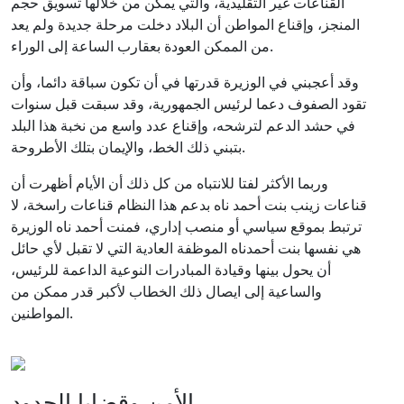
القناعات غير التقليدية، والتي يمكن من خلالها تسويق حجم
المنجز، وإقناع المواطن أن البلاد دخلت مرحلة جديدة ولم يعد
من الممكن العودة بعقارب الساعة إلى الوراء.
وقد أعجبني في الوزيرة قدرتها في أن تكون سباقة دائما، وأن
تقود الصفوف دعما لرئيس الجمهورية، وقد سبقت قبل سنوات
في حشد الدعم لترشحه، وإقناع عدد واسع من نخبة هذا البلد
بتبني ذلك الخط، والإيمان بتلك الأطروحة.
وربما الأكثر لفتا للانتباه من كل ذلك أن الأيام أظهرت أن
قناعات زينب بنت أحمد ناه بدعم هذا النظام قناعات راسخة، لا
ترتبط بموقع سياسي أو منصب إداري، فمنت أحمد ناه الوزيرة
هي نفسها بنت أحمدناه الموظفة العادية التي لا تقبل لأي حائل
أن يحول بينها وقيادة المبادرات النوعية الداعمة للرئيس،
والساعية إلى ايصال ذلك الخطاب لأكبر قدر ممكن من
المواطنين.
الأمن وقضايا الحدود