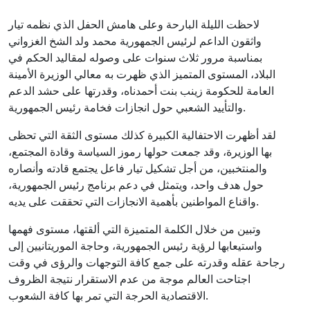
لاحظت الليلة البارحة وعلى هامش الحفل الذي نظمه تيار
واثقون الداعم لرئيس الجمهورية محمد ولد الشخ الغزواني
بمناسبة مرور ثلاث سنوات على وصوله لمقاليد الحكم في
البلاد، المستوى المتميز الذي ظهرت به معالي الوزيرة الأمينة
العامة للحكومة زينب بنت أحمدناه، وقدرتها على حشد الدعم
والتأييد الشعبي حول انجازات فخامة رئيس الجمهورية.
لقد أظهرت الاحتفالية الكبيرة كذلك مستوى الثقة التي تحظى
بها الوزيرة، وقد جمعت حولها رموز السياسة وقادة المجتمع،
والمنتخبين، من أجل تشكيل تيار فاعل يجتمع قادته وأنصاره
حول هدف واحد، ويتمثل في دعم برنامج رئيس الجمهورية،
واقناع المواطنين بأهمية الانجازات التي تحققت على يديه.
وتبين من خلال الكلمة المتميزة التي ألقتها، مستوى فهمها
واستيعابها لرؤية رئيس الجمهورية، وحاجة الموريتانيين إلى
رجاحة عقله وقدرته على جمع كافة التوجهات والرؤى في وقت
اجتاحت العالم موجة من عدم الاستقرار نتيجة الظروف
الاقتصادية الحرجة التي تمر بها كافة الشعوب.