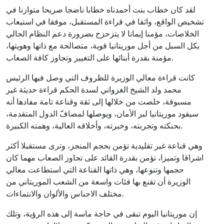
لقد كان خطاب بنت أحمدناه خطابا ناضجا صريحا متوازنا في
تشخيص الواقع، واثقا في قراءة المستقبل، موفقا في استيعاب
الخلاصات، مؤمنا إيمانا لا يتزحزح بضرورة دعم النظام الحالي
بكل السبل من أجل موريتانيا قوية، متصالحة مع ذاتها وهويتها،
مؤمنة بقدرة أبنائها على التغيير وتجاوز كافة الصعاب.
كانت قراءة معالي الوزيرة للظروف التي وصل فيها الرئيس
محمد ولد الشيخ الغزواني لسدة الحكم قراءة حديثة غير
مسبوقة، خلصت من خلالها إلى ثقة وقناعة تامة مفادها أنه
سيقود موريتانيا لبر الأمان، ويوصلها لمصافّ الدول المتقدمة،
بحنكته وتجربته، وخبرته، وأخلاقه العالية، وهمته الكبيرة.
وهي قناعة غير تقليدية تؤمن بحجم المنجز، وترى مستقبلا أكثر
اشراقا وتميزا، تؤمن بقدرة القائد على تجاوز الصعاب مهما كان
حجمها وتنوعها، وهي ذاتها القناعة التي استطاعت معالي
الوزيرة أن تقنع بها فئات واسعة من الشعب الموريتاني من
مختلف الاجناس والألوان والانتماءات.
إن موريتانيا اليوم تبقى في حاجة ماسة إلى هذه الرؤية، وتلك