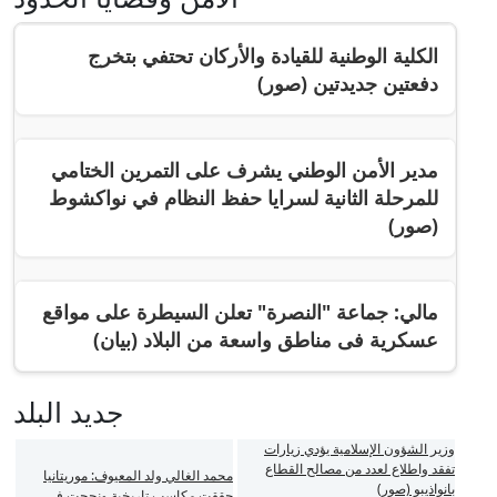
الكلية الوطنية للقيادة والأركان تحتفي بتخرج
دفعتين جديدتين (صور)
مدير الأمن الوطني يشرف على التمرين الختامي
للمرحلة الثانية لسرايا حفظ النظام في نواكشوط
(صور)
مالي: جماعة "النصرة" تعلن السيطرة على مواقع
عسكرية فى مناطق واسعة من البلاد (بيان)
جديد البلد
وزير الشؤون الإسلامية يؤدي زيارات
تفقد واطلاع لعدد من مصالح القطاع
محمد الغالي ولد المعيوف: موريتانيا
بانواذيبو (صور)
حققت مكاسب تاريخية ونجحت في