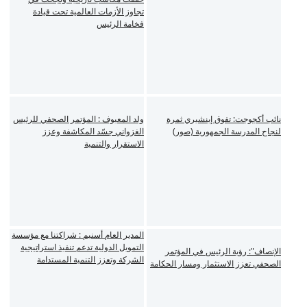
تجاوز الأزمات العالمية تحت قيادة
فخامة الرئيس
نائب أكجوجت: تفوق إينشيري ثمرة
ولد المعيوف : المؤتمر الصحفي للرئيس
لنجاح المدرسة الجمهورية (صور)
الغزواني جسّد المكاشفة وعزز
الاستقرار والتنمية
المدير العام أسنيم : شراكتنا مع مؤسسة
التمويل الدولية تدعم تنفيذ استراتيجية
الإنصاف": رؤية الرئيس في المؤتمر
الشركة وتعزز التنمية المستدامة
الصحفي تعزز الاستثمار ومسار الحكامة