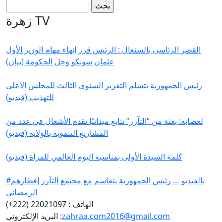
استمارة البحث
‏بحث ‏
زهرة TV
القصر الرئاسى بالسنغال : الرئيس قرر إنهاء مهام الوزير الأول
عثمان سونكو وحل الحكومة (بيان)
رئيس الجمهورية يتسلم التقرير السنوي الثالث للمجلس الأعلى
للتهذيب (فيديو)
لعصابه: بعثة من “التآزر” تتابع ميدانيًا تقدم الأشغال في عدد من
المشاريع التنموية بالولاية (فيديو)
كلمة السيدة الأولى بمناسبة اليوم العالمي للمرأة (فيديو)
#بالفيديو … رئيس الجمهورية يتقاسم مع مجتمع التآزر إفطارهم
الرمضاني
الهاتف : 22021097 (222+)
zahraa.com2016@gmail.com
البريد الإلكتروني :