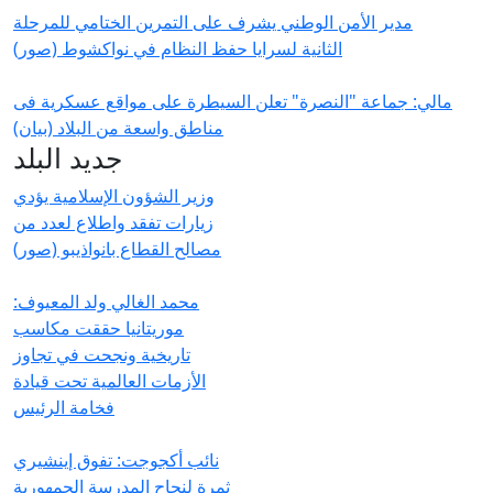
مدير الأمن الوطني يشرف على التمرين الختامي للمرحلة
الثانية لسرايا حفظ النظام في نواكشوط (صور)
مالي: جماعة "النصرة" تعلن السيطرة على مواقع عسكرية فى
مناطق واسعة من البلاد (بيان)
جديد البلد
وزير الشؤون الإسلامية يؤدي
زيارات تفقد واطلاع لعدد من
مصالح القطاع بانواذيبو (صور)
محمد الغالي ولد المعيوف:
موريتانيا حققت مكاسب
تاريخية ونجحت في تجاوز
الأزمات العالمية تحت قيادة
فخامة الرئيس
نائب أكجوجت: تفوق إينشيري
ثمرة لنجاح المدرسة الجمهورية