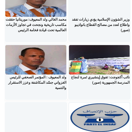
وزير الشؤون الإسلامية يؤدي زيارات تفقد
محمد الغالي ولد المعيوف: موريتانيا حققت
واطلاع لعدد من مصالح القطاع بانواذيبو
مكاسب تاريخية ونجحت في تجاوز الأزمات
(صور)
العالمية تحت قيادة فخامة الرئيس
نائب أكجوجت: تفوق إينشيري ثمرة لنجاح
ولد المعيوف : المؤتمر الصحفي للرئيس
المدرسة الجمهورية (صور)
الغزواني جسّد المكاشفة وعزز الاستقرار
والتنمية