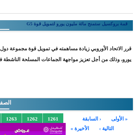
قمة بروكسيل ستمنح مائة مليون يورو لتمويل قوة G5
قرر الاتحاد الأوروبي زيادة مساهمته في تمويل قوة مجموعة دو
يورو، وذلك من أجل تعزيز مواجهة الجماعات المسلحة الناشطة ف
الصف
…
« الأولى
‹ السابقة
1261
1262
1263
…
التالية ›
الأخيرة »