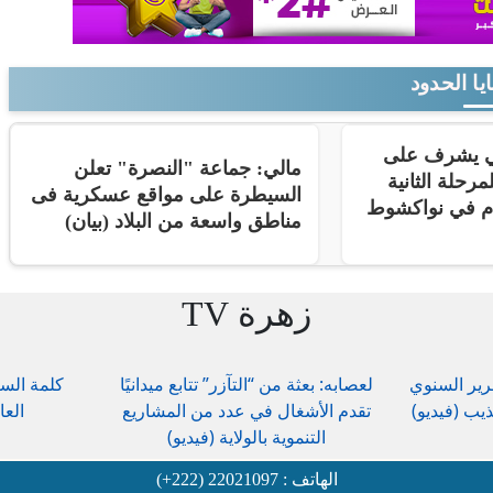
يا الحدود
ني يشرف على
مالي: جماعة "النصرة" تعلن
مرحلة الثانية
السيطرة على مواقع عسكرية فى
ام في نواكشوط
مناطق واسعة من البلاد (بيان)
زهرة TV
رير السنوي
لعصابه: بعثة من “التآزر” تتابع ميدانيًا
كلمة السي
يب (فيديو)
تقدم الأشغال في عدد من المشاريع
العا
التنموية بالولاية (فيديو)
الهاتف : 22021097 (222+)