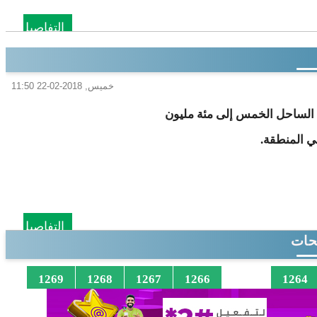
التفاصيل
خميس, 2018-02-22 11:50
ل الساحل الخمس إلى مئة مليون
ي المنطقة.
التفاصيل
حات
1265
1269
1268
1267
1266
1264