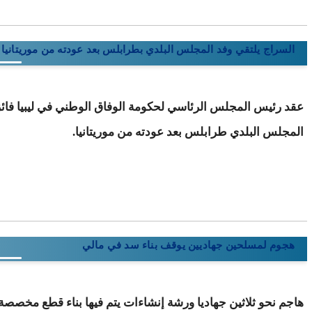
السراج يلتقي وفد المجلس البلدي بطرابلس بعد عودته من موريتانيا
عقد رئيس المجلس الرئاسي لحكومة الوفاق الوطني في ليبيا فائز
المجلس البلدي طرابلس بعد عودته من موريتانيا.
هجوم لمسلحين جهاديين يوقف بناء سد في مالي
هاجم نحو ثلاثين جهاديا ورشة إنشاءات يتم فيها بناء قطع مخصصة