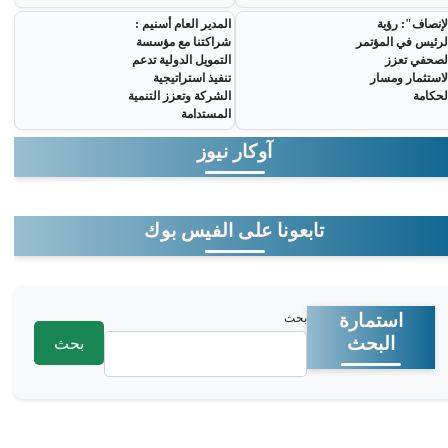
لإنصاف": رؤية
المدير العام أسنيم :
لرئيس في المؤتمر
شراكتنا مع مؤسسة
لصحفي تعزز
التمويل الدولية تدعم
لاستثمار ومسار
تنفيذ استراتيجية
لحكامة
الشركة وتعزز التنمية
المستدامة
آوكار نيوز
تابعونا على الفيس بوك
‏بحث ‏
استمارة
البحث