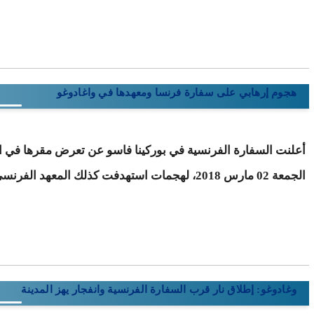
هجوم إرهابي على سفارة فرنسا ومعهدها في واغادوغو
أعلنت السفارة الفرنسية في بوركينا فاسو عن تعرض مقرها في ا
الجمعة 02 مارس 2018، لهجمات استهدفت كذلك المعهد الفرنسي.
وغادوغو: إطلاق نار قرب السفارة الفرنسية وانفجار يهز المدينة