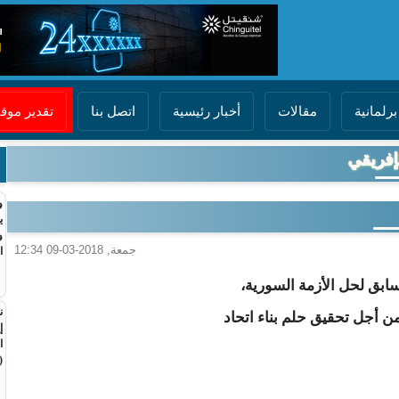
برلمانية
مقالات
أخبار رئيسية
اتصل بنا
تقدير مو
لإفريقي
و
ي
و
جمعة, 2018-03-09 12:34
ا
سابق لحل الأزمة السورية،
ن
من أجل تحقيق حلم بناء اتحاد
إ
ا
(