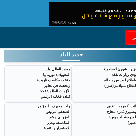
قف
جديد البلد
زير الشؤون الإسلامية
محمد الغالي ولد
ؤدي زيارات تفقد
المعيوف: موريتانيا
اطلاع لعدد من مصالح
حققت مكاسب تاريخية
لقطاع بانواذيبو (صور)
ونجحت في تجاوز
الأزمات العالمية تحت
قيادة فخامة الرئيس
ائب أكجوجت: تفوق
ولد المعيوف : المؤتمر
ينشيري ثمرة لنجاح
الصحفي للرئيس
لمدرسة الجمهورية
الغزواني جسّد
صور)
المكاشفة وعزز
الاستقرار والتنمية