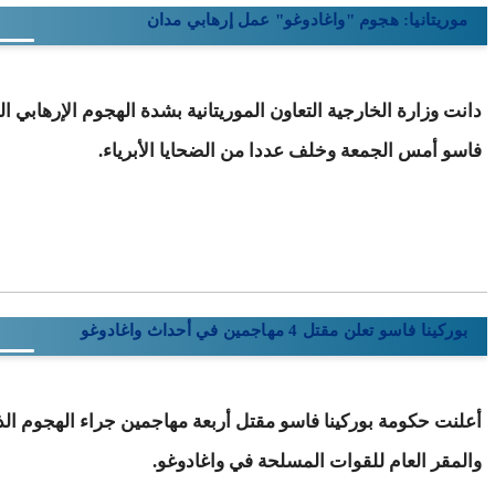
موريتانيا: هجوم "واغادوغو" عمل إرهابي مدان
دانت وزارة الخارجية التعاون الموريتانية بشدة الهجوم الإرهابي ا
فاسو أمس الجمعة وخلف عددا من الضحايا الأبرياء.
بوركينا فاسو تعلن مقتل 4 مهاجمين في أحداث واغادوغو
أعلنت حكومة بوركينا فاسو مقتل أربعة مهاجمين جراء الهجوم ا
والمقر العام للقوات المسلحة في واغادوغو.