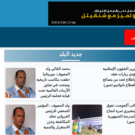
قف
جديد البلد
زير الشؤون الإسلامية
محمد الغالي ولد
ؤدي زيارات تفقد
المعيوف: موريتانيا
اطلاع لعدد من مصالح
حققت مكاسب تاريخية
لقطاع بانواذيبو (صور)
ونجحت في تجاوز
الأزمات العالمية تحت
قيادة فخامة الرئيس
ائب أكجوجت: تفوق
ولد المعيوف : المؤتمر
ينشيري ثمرة لنجاح
الصحفي للرئيس
لمدرسة الجمهورية
الغزواني جسّد
صور)
المكاشفة وعزز
الاستقرار والتنمية