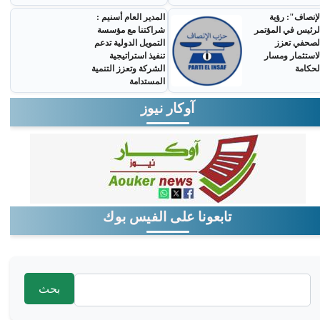
لإنصاف": رؤية
المدير العام أسنيم :
لرئيس في المؤتمر
شراكتنا مع مؤسسة
لصحفي تعزز
التمويل الدولية تدعم
لاستثمار ومسار
تنفيذ استراتيجية
لحكامة
الشركة وتعزز التنمية
المستدامة
آوكار نيوز
تابعونا على الفيس بوك
‏بحث ‏
استمارة البحث