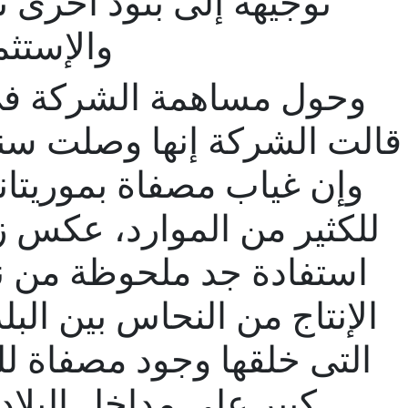
توجيهه إلى بنود أخرى 
والإستثما
وحول مساهمة الشركة فى ال
وإن غياب مصفاة بموريتان
للكثير من الموارد، عكس زام
استفادة جد ملحوظة من ن
الإنتاج من النحاس بين البل
التى خلقها وجود مصفاة للن
كبير على مداخل البلاد 