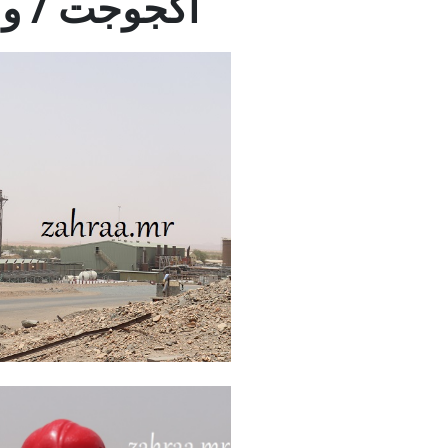
أكجوجت / ولا