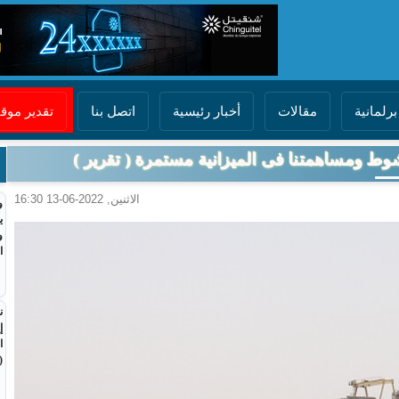
برلمانية
مقالات
أخبار رئيسية
اتصل بنا
تقدير مو
شوط ومساهمتنا فى الميزانية مستمرة ( تقرير )
الاثنين, 2022-06-13 16:30
و
ي
و
ا
ن
إ
ا
(