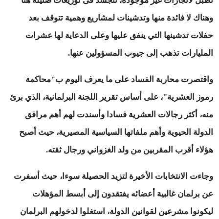
تطبل لانجازات غير موجودة، تتجسد فى توزيعات ضئيلة هنا
وهناك لا فائدة منها وتدشينات لمشاريع وهمية تتوقف بعد
حفلات تدشينها التي ينفق عليها وعلى الدعاية لها عشرات
المليارات تذهب إلى جيوب المسؤولين عنها.
واقتصرت محاربة الفساد على ما يعرف اليوم ب"محاكمة
رموز العشرية"، على أساس تقرير اللجنة البرلمانية، الذي برئ
منه، أكثر رجالات العشرية فسادا وأسندت لهم أهم مرافق
الدولة الحيوية وأهم ملفاتها السياسية المصيرية، حيث أصبح
هؤلاء أقرب المقربين من ولد الغزواني ورجال ثقته.
وجاءت الانتخابات الأخيرة لتزيد الحصيلة سوءا، حيث أسفرت
عن برلمان غالبية أعضائه يفتقدون إلى أبسط المؤهلات
ليكونوا مشرعين لقوانين الدولة، استغلوا لدخولهم البرلمان