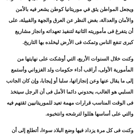
ويجعل المواطن يثق في موريتانيا كوطن يشعر فيه بالأمن
والأمان والعدالة، بغض النظر عن العرق والجهة والقبيلة، على
أن يتفرغ فى مأموريته الثانية لتنفيذ تعهداته وانجاز مشاريع
كبرى تنفع الناس وتمكث فى الأرض ليخلده بها التاريخ.
وكنت خلال السنوات الأربع، التي أوشكت على نهايتها من
المأمورية الأولى، أراقب أداء حكومات ولد الغزواني وأستمع
إلى ما يقال عنها وعن إنجازاتها، سلبا أو إيجابا، وإن كان الجانب
السلبي هو الغالب، يحدوني دائما الأمل فى أن الرجل سيتخذ
فى الوقت المناسب قرارات مهمة تعيد للموريتانيين ثقتهم فيه
والتي على أساسها هللوا لترشحه وانتخبوه.
وكنت فى كل مرة يزداد فيها وضع البلاد سوءا، أتطلع إلى أن