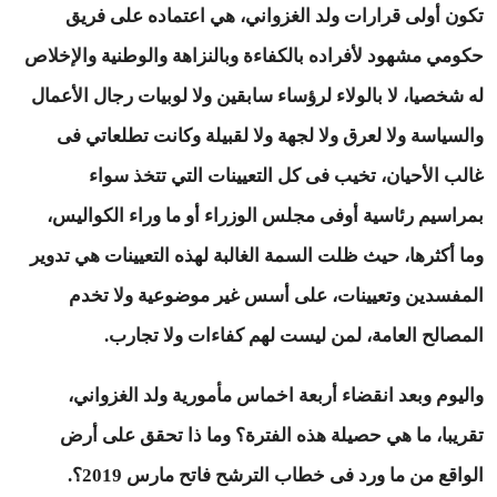
تكون أولى قرارات ولد الغزواني، هي اعتماده على فريق
حكومي مشهود لأفراده بالكفاءة وبالنزاهة والوطنية والإخلاص
له شخصيا، لا بالولاء لرؤساء سابقين ولا لوبيات رجال الأعمال
والسياسة ولا لعرق ولا لجهة ولا لقبيلة وكانت تطلعاتي فى
غالب الأحيان، تخيب فى كل التعيينات التي تتخذ سواء
بمراسيم رئاسية أوفى مجلس الوزراء أو ما وراء الكواليس،
وما أكثرها، حيث ظلت السمة الغالبة لهذه التعيينات هي تدوير
المفسدين وتعيينات، على أسس غير موضوعية ولا تخدم
المصالح العامة، لمن ليست لهم كفاءات ولا تجارب.
واليوم وبعد انقضاء أربعة اخماس مأمورية ولد الغزواني،
تقريبا، ما هي حصيلة هذه الفترة؟ وما ذا تحقق على أرض
الواقع من ما ورد فى خطاب الترشح فاتح مارس 2019؟.