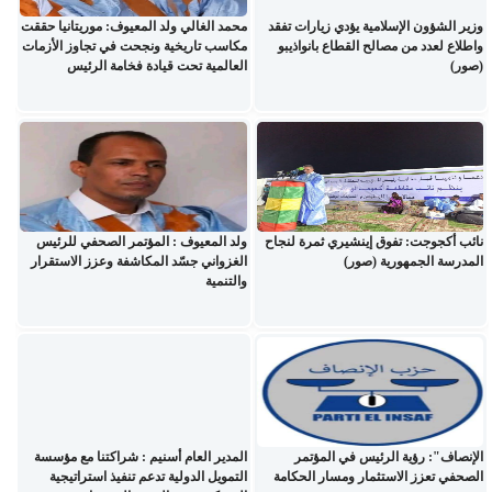
وزير الشؤون الإسلامية يؤدي زيارات تفقد
محمد الغالي ولد المعيوف: موريتانيا حققت
واطلاع لعدد من مصالح القطاع بانواذيبو
مكاسب تاريخية ونجحت في تجاوز الأزمات
(صور)
العالمية تحت قيادة فخامة الرئيس
نائب أكجوجت: تفوق إينشيري ثمرة لنجاح
ولد المعيوف : المؤتمر الصحفي للرئيس
المدرسة الجمهورية (صور)
الغزواني جسّد المكاشفة وعزز الاستقرار
والتنمية
الإنصاف": رؤية الرئيس في المؤتمر
المدير العام أسنيم : شراكتنا مع مؤسسة
الصحفي تعزز الاستثمار ومسار الحكامة
التمويل الدولية تدعم تنفيذ استراتيجية