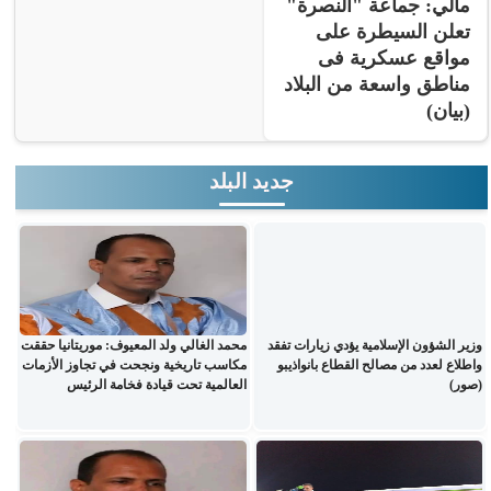
مالي: جماعة "النصرة"
تعلن السيطرة على
مواقع عسكرية فى
مناطق واسعة من البلاد
(بيان)
جديد البلد
وزير الشؤون الإسلامية يؤدي زيارات تفقد
محمد الغالي ولد المعيوف: موريتانيا حققت
واطلاع لعدد من مصالح القطاع بانواذيبو
مكاسب تاريخية ونجحت في تجاوز الأزمات
(صور)
العالمية تحت قيادة فخامة الرئيس