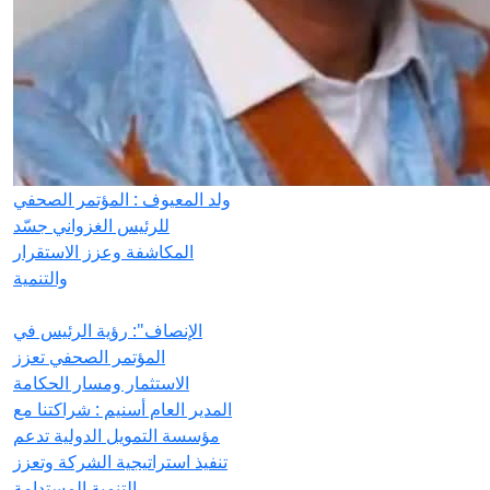
ولد المعيوف : المؤتمر الصحفي
للرئيس الغزواني جسّد
المكاشفة وعزز الاستقرار
والتنمية
الإنصاف": رؤية الرئيس في
المؤتمر الصحفي تعزز
الاستثمار ومسار الحكامة
المدير العام أسنيم : شراكتنا مع
مؤسسة التمويل الدولية تدعم
تنفيذ استراتيجية الشركة وتعزز
التنمية المستدامة