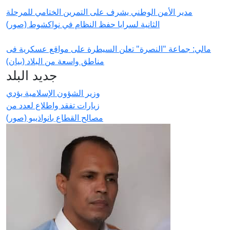
مدير الأمن الوطني يشرف على التمرين الختامي للمرحلة
الثانية لسرايا حفظ النظام في نواكشوط (صور)
مالي: جماعة "النصرة" تعلن السيطرة على مواقع عسكرية فى
مناطق واسعة من البلاد (بيان)
جديد البلد
وزير الشؤون الإسلامية يؤدي
زيارات تفقد واطلاع لعدد من
مصالح القطاع بانواذيبو (صور)