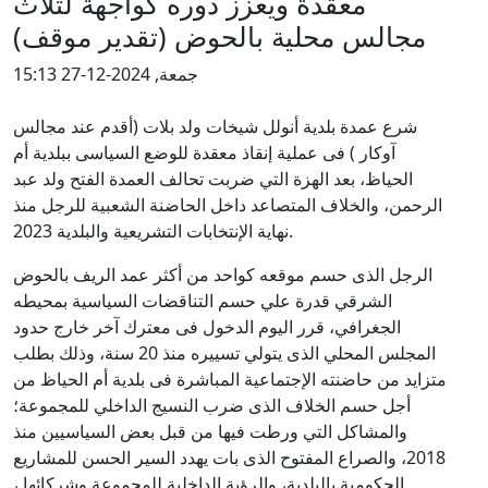
معقدة ويعزز دوره كواجهة لثلاث
مجالس محلية بالحوض (تقدير موقف)
جمعة, 2024-12-27 15:13
شرع عمدة بلدية أنولل شيخات ولد بلات (أقدم عند مجالس
آوكار ) فى عملية إنقاذ معقدة للوضع السياسى ببلدية أم
الحياظ، بعد الهزة التي ضربت تحالف العمدة الفتح ولد عبد
الرحمن، والخلاف المتصاعد داخل الحاضنة الشعبية للرجل منذ
نهاية الإنتخابات التشريعية والبلدية 2023.
الرجل الذى حسم موقعه كواحد من أكثر عمد الريف بالحوض
الشرقي قدرة علي حسم التناقضات السياسية بمحيطه
الجغرافي، قرر اليوم الدخول فى معترك آخر خارج حدود
المجلس المحلي الذى يتولي تسييره منذ 20 سنة، وذلك بطلب
متزايد من حاضنته الإجتماعية المباشرة فى بلدية أم الحياظ من
أجل حسم الخلاف الذى ضرب النسيج الداخلي للمجموعة؛
والمشاكل التي ورطت فيها من قبل بعض السياسيين منذ
2018، والصراع المفتوح الذى بات يهدد السير الحسن للمشاريع
الحكومية بالبلدية، والرؤية الداخلية للمجموعة وشركائها ،