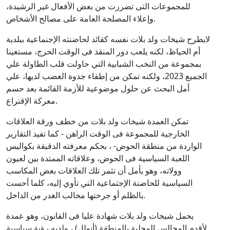
للمجموعات التى تضررت من بعض الأفعال غير الرشيدة،
وإعلاء المصلحة العامة على مصالح الأشخاص.
لايطرح شيخات ولد بلات نفسه كقائد لحاضنته الإجنماعية ببلدية
أم الحياظ، لكنه يلعب دور المنقذ فى الوقت الحرج، مستعينا
بمجموعة من النخب الشبابية التي حاولت قلب الطاولة علي
الجميع 2023، ولكنه تمكن من إطفاء جذوة الغضب لديها، علي
أمل البحث عن حلول موضوعية للأزمة القائمة بعد حسم
معركة الإقتراع.
تمكن العمدة شيخات ولد بلات من خطف ورقة العلاقات
الخارجية للمجموعة فى الوقت الراهن - كما تفيد التقارير
الواردة من منطقة الحوض- ، بحكم معرفته الدقيقة بكواليس
اللعبة السياسية فى الحوض، وعلاقاته الممتدة بين لعيون
وولاته، وهو يأمل أن تثمر تلك العلاقات بعض المكاسب
السياسية للحاضنة الإجتماعية التي تأوي إليه، كلما أحست
بالظلم أو جرحتها مخالب الغدر من الداخل.
يحمل شيخات ولد بلات شهادة عليا فى القانون، وهو عمدة
لأقدم المجالس المحلية بالمنطقة (أنولل) ، ولديه رؤية سياسية