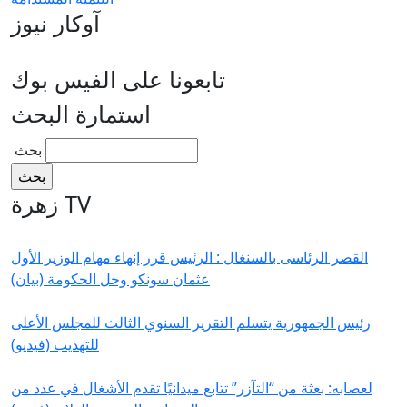
آوكار نيوز
تابعونا على الفيس بوك
استمارة البحث
‏بحث ‏
زهرة TV
القصر الرئاسى بالسنغال : الرئيس قرر إنهاء مهام الوزير الأول
عثمان سونكو وحل الحكومة (بيان)
رئيس الجمهورية يتسلم التقرير السنوي الثالث للمجلس الأعلى
للتهذيب (فيديو)
لعصابه: بعثة من “التآزر” تتابع ميدانيًا تقدم الأشغال في عدد من