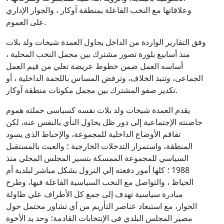
وعلاقاتها مع النخب الفاعلة بمنطقة آوكار ، والجوار الإداري
على العموم.
وفق التقارير الواردة من الداخل يحاول العمدة شيخات ولد بلات
منذ أسابيع بلورة تصور مشترك بين مجمل النخب المحلية ،
أساسه العمل ضمن خطوط عريضة تعلي من قيم العمل
الجماعى، وتنبذ الخلاف، وترفض المساس باللحمة الداخلية ، أو
تكدير صفو المشترك بين مجمل مكونات منطقة آوكار.
يقدم العمدة شيخات ولد بلات نفسه كسياسى حملته هموم
حاضنته الإجتماعية إلى دور ظل يحاول النأي بالنفس عنه، لكن
تفاقم الأوضاع الداخلية للمجموعة، والإحباط الذى يسود
المنطقة، واستمرار التدخلات الخارجية ؛ والعبث بالمستقبل
السياسي للمجموعة الممسكة بتسير المجلس المحلي منذ
1988 ؛ كلها أمور دفعته إلي النزول بشكل مباشر لبلدية أم
الحياظ ، والتواصل مع النخب السياسية الفاعلة فيها، وطرح
مبادرة سياسية تهدف إلى جمع كل الأطراف علي طاولة
الحوار، مع استبعاد عناصر التأريم من أي تشاور محتمل حول
مصير المجلس البلدي فى الإنتخابات القادمة؛ وحد يد الأخوة