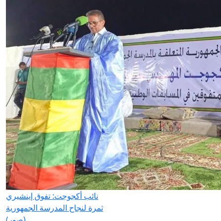
نائب أكجوجت: تفوق إينشيري
ثمرة لنجاح المدرسة الجمهورية
(صور)