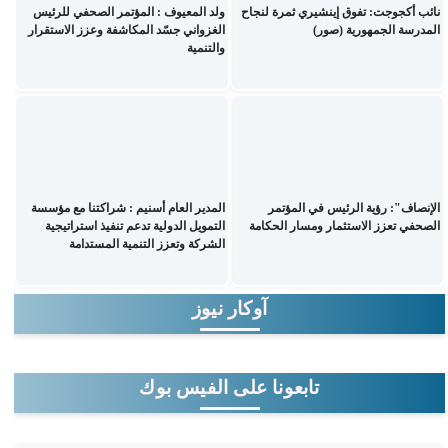
نائب أكجوجت: تفوق إينشيري ثمرة لنجاح
ولد المعيوف : المؤتمر الصحفي للرئيس
المدرسة الجمهورية (صور)
الغزواني جسّد المكاشفة وعزز الاستقرار
والتنمية
الإنصاف": رؤية الرئيس في المؤتمر
المدير العام أسنيم : شراكتنا مع مؤسسة
الصحفي تعزز الاستثمار ومسار الحكامة
التمويل الدولية تدعم تنفيذ استراتيجية
الشركة وتعزز التنمية المستدامة
آوكار نيوز
تابعونا على الفيس بوك