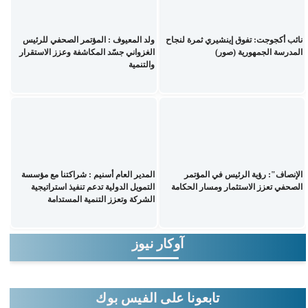
نائب أكجوجت: تفوق إينشيري ثمرة لنجاح
ولد المعيوف : المؤتمر الصحفي للرئيس
المدرسة الجمهورية (صور)
الغزواني جسّد المكاشفة وعزز الاستقرار
والتنمية
الإنصاف": رؤية الرئيس في المؤتمر
المدير العام أسنيم : شراكتنا مع مؤسسة
الصحفي تعزز الاستثمار ومسار الحكامة
التمويل الدولية تدعم تنفيذ استراتيجية
الشركة وتعزز التنمية المستدامة
آوكار نيوز
تابعونا على الفيس بوك