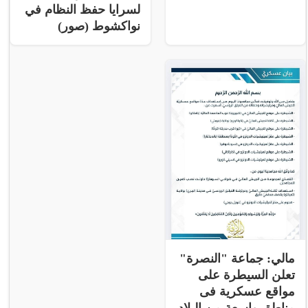
لسرايا حفظ النظام في
نواكشوط (صور)
مالي: جماعة "النصرة"
تعلن السيطرة على
مواقع عسكرية فى
مناطق واسعة من البلاد