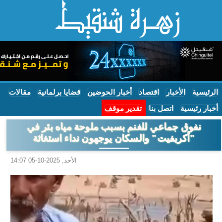
الرئيسية
الأخبار
اقتصاد
أخبار الحوضين
قضايا برلمانية
مقالات
أخبار رئيسية
اتصل بنا
تقدير موقف
نفوق جماعي للغنم بسبب ملوحة مياه بئر في
"أكريفيت" والسكان يوجهون نداء استغاثة
الأحد, 2025-10-05 14:07