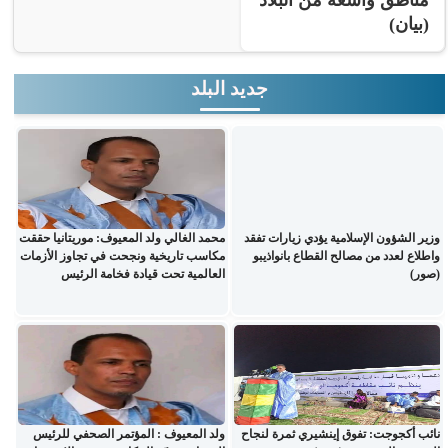
(بيان)
جديد البلد
وزير الشؤون الإسلامية يؤدي زيارات تفقد
محمد الغالي ولد المعيوف: موريتانيا حققت
واطلاع لعدد من مصالح القطاع بانواذيبو
مكاسب تاريخية ونجحت في تجاوز الأزمات
(صور)
العالمية تحت قيادة فخامة الرئيس
نائب أكجوجت: تفوق إينشيري ثمرة لنجاح
ولد المعيوف : المؤتمر الصحفي للرئيس