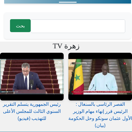
‏بحث ‏
استمارة البحث
زهرة TV
القصر الرئاسى بالسنغال :
رئيس الجمهورية يتسلم التقرير
الرئيس قرر إنهاء مهام الوزير
السنوي الثالث للمجلس الأعلى
الأول عثمان سونكو وحل الحكومة
للتهذيب (فيديو)
(بيان)