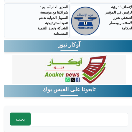
لإنصاف": رؤية
المدير العام أسنيم :
لرئيس في المؤتمر
شراكتنا مع مؤسسة
لصحفي تعزز
التمويل الدولية تدعم
لاستثمار ومسار
تنفيذ استراتيجية
لحكامة
الشركة وتعزز التنمية
المستدامة
آوكار نيوز
تابعونا على الفيس بوك
‏بحث ‏
استمارة البحث