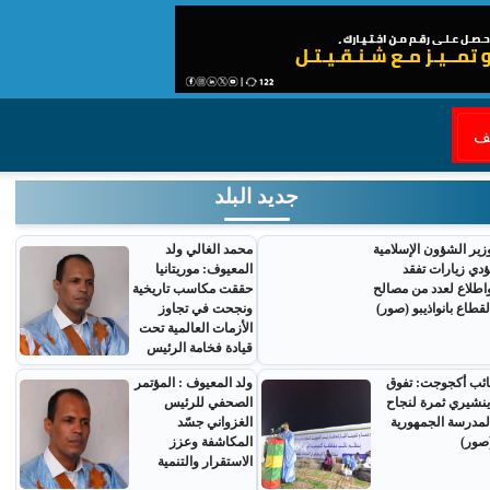
قف
جديد البلد
زير الشؤون الإسلامية
محمد الغالي ولد
ؤدي زيارات تفقد
المعيوف: موريتانيا
اطلاع لعدد من مصالح
حققت مكاسب تاريخية
لقطاع بانواذيبو (صور)
ونجحت في تجاوز
الأزمات العالمية تحت
قيادة فخامة الرئيس
ائب أكجوجت: تفوق
ولد المعيوف : المؤتمر
ينشيري ثمرة لنجاح
الصحفي للرئيس
لمدرسة الجمهورية
الغزواني جسّد
صور)
المكاشفة وعزز
الاستقرار والتنمية