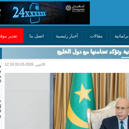
برلمانية
مقالات
أخبار رئيسية
اتصل بنا
تقدير مو
خية وتؤكد تضامنها مع دول الخليج
الاثنين, 2026-03-02 12:24
و
ي
و
ا
ن
إ
ا
(