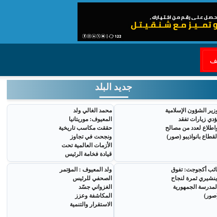
قف
جديد البلد
زير الشؤون الإسلامية
محمد الغالي ولد
ؤدي زيارات تفقد
المعيوف: موريتانيا
اطلاع لعدد من مصالح
حققت مكاسب تاريخية
لقطاع بانواذيبو (صور)
ونجحت في تجاوز
الأزمات العالمية تحت
قيادة فخامة الرئيس
ائب أكجوجت: تفوق
ولد المعيوف : المؤتمر
ينشيري ثمرة لنجاح
الصحفي للرئيس
لمدرسة الجمهورية
الغزواني جسّد
صور)
المكاشفة وعزز
الاستقرار والتنمية