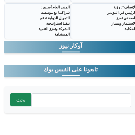
لإنصاف": رؤية
المدير العام أسنيم :
لرئيس في المؤتمر
شراكتنا مع مؤسسة
لصحفي تعزز
التمويل الدولية تدعم
لاستثمار ومسار
تنفيذ استراتيجية
لحكامة
الشركة وتعزز التنمية
المستدامة
آوكار نيوز
تابعونا على الفيس بوك
‏بحث ‏
استمارة البحث