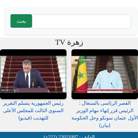
‏بحث ‏
استمارة البحث
زهرة TV
القصر الرئاسى بالسنغال :
رئيس الجمهورية يتسلم التقرير
الرئيس قرر إنهاء مهام الوزير
السنوي الثالث للمجلس الأعلى
الأول عثمان سونكو وحل الحكومة
للتهذيب (فيديو)
(بيان)
الهاتف : 22021097 (222+)