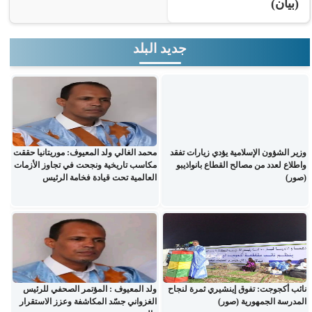
(بيان)
جديد البلد
وزير الشؤون الإسلامية يؤدي زيارات تفقد
محمد الغالي ولد المعيوف: موريتانيا حققت
واطلاع لعدد من مصالح القطاع بانواذيبو
مكاسب تاريخية ونجحت في تجاوز الأزمات
(صور)
العالمية تحت قيادة فخامة الرئيس
نائب أكجوجت: تفوق إينشيري ثمرة لنجاح
ولد المعيوف : المؤتمر الصحفي للرئيس
المدرسة الجمهورية (صور)
الغزواني جسّد المكاشفة وعزز الاستقرار