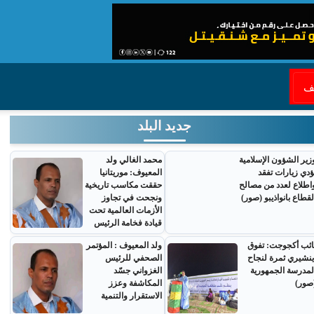
قف
جديد البلد
زير الشؤون الإسلامية
محمد الغالي ولد
ؤدي زيارات تفقد
المعيوف: موريتانيا
اطلاع لعدد من مصالح
حققت مكاسب تاريخية
لقطاع بانواذيبو (صور)
ونجحت في تجاوز
الأزمات العالمية تحت
قيادة فخامة الرئيس
ائب أكجوجت: تفوق
ولد المعيوف : المؤتمر
ينشيري ثمرة لنجاح
الصحفي للرئيس
لمدرسة الجمهورية
الغزواني جسّد
صور)
المكاشفة وعزز
الاستقرار والتنمية