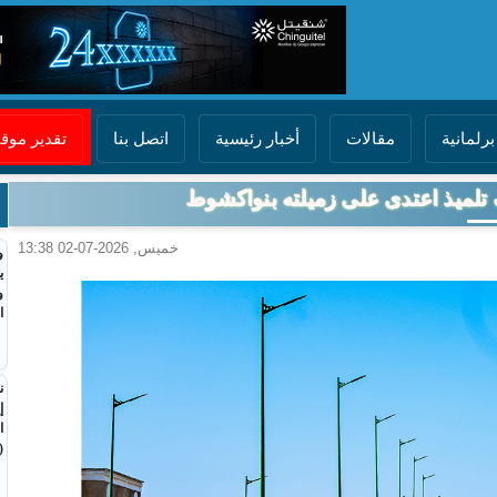
برلمانية
مقالات
أخبار رئيسية
اتصل بنا
تقدير مو
 تلميذ اعتدى على زميلته بنواكشوط
خميس, 2026-07-02 13:38
و
ي
و
ا
ن
إ
ا
(