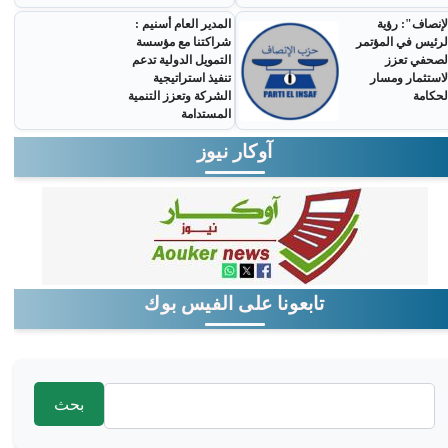
لإنصاف": رؤية
المدير العام أسنيم :
لرئيس في المؤتمر
شراكتنا مع مؤسسة
لصحفي تعزز
التمويل الدولية تدعم
لاستثمار ومسار
تنفيذ استراتيجية
لحكامة
الشركة وتعزز التنمية
المستدامة
آوكار نيوز
تابعونا على الفيس بوك
‏بحث ‏
استمارة البحث