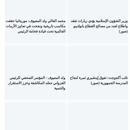
وزير الشؤون الإسلامية يؤدي زيارات تفقد
محمد الغالي ولد المعيوف: موريتانيا حققت
واطلاع لعدد من مصالح القطاع بانواذيبو
مكاسب تاريخية ونجحت في تجاوز الأزمات
(صور)
العالمية تحت قيادة فخامة الرئيس
نائب أكجوجت: تفوق إينشيري ثمرة لنجاح
ولد المعيوف : المؤتمر الصحفي للرئيس
المدرسة الجمهورية (صور)
الغزواني جسّد المكاشفة وعزز الاستقرار
والتنمية