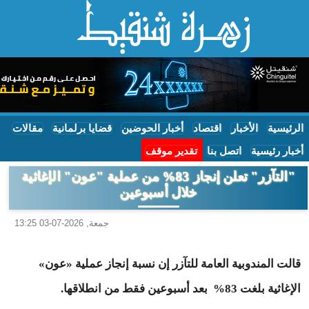
الرئيسية
الأخبار
اقتصاد
أخبار الحوضين
قضايا برلمانية
مقالات
أخبار رئيسية
اتصل بنا
تقدير موقف
"التآزر" تعلن إنجاز 83% من عملية "عون" الإغاثية
خلال أسبوعين
جمعة, 2026-07-03 13:25
قالت المندوبية العامة للتآزر إن نسبة إنجاز عملية «عون»
الإغاثية بلغت 83% بعد أسبوعين فقط من انطلاقها.