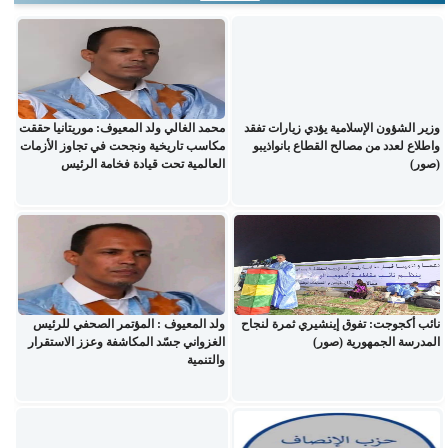
وزير الشؤون الإسلامية يؤدي زيارات تفقد
محمد الغالي ولد المعيوف: موريتانيا حققت
واطلاع لعدد من مصالح القطاع بانواذيبو
مكاسب تاريخية ونجحت في تجاوز الأزمات
(صور)
العالمية تحت قيادة فخامة الرئيس
نائب أكجوجت: تفوق إينشيري ثمرة لنجاح
ولد المعيوف : المؤتمر الصحفي للرئيس
المدرسة الجمهورية (صور)
الغزواني جسّد المكاشفة وعزز الاستقرار
والتنمية