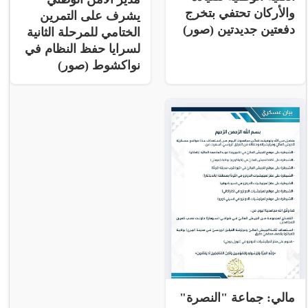
والأركان تحتفي بتخرج
يشرف على التمرين
دفعتين جديدتين (صور)
الختامي للمرحلة الثانية
لسرايا حفظ النظام في
نواكشوط (صور)
مالي: جماعة "النصرة"