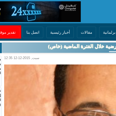
برلمانية
مقالات
أخبار رئيسية
اتصل بنا
تقدير مو
رضية خلال الفترة الماضية (خاص)
سبت, 2015-12-12 12:35
و
ي
و
ا
ن
إ
ا
(