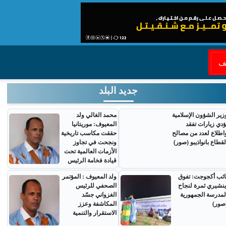
قف
جديد البلد
زير الشؤون الإسلامية
محمد الغالي ولد
ؤدي زيارات تفقد
المعيوف: موريتانيا
اطلاع لعدد من مصالح
حققت مكاسب تاريخية
لقطاع بانواذيبو (صور)
ونجحت في تجاوز
الأزمات العالمية تحت
قيادة فخامة الرئيس
ائب أكجوجت: تفوق
ولد المعيوف : المؤتمر
ينشيري ثمرة لنجاح
الصحفي للرئيس
لمدرسة الجمهورية
الغزواني جسّد
صور)
المكاشفة وعزز
الاستقرار والتنمية