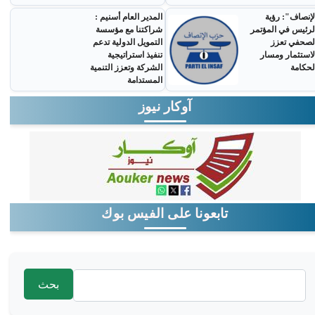
لإنصاف": رؤية
المدير العام أسنيم :
لرئيس في المؤتمر
شراكتنا مع مؤسسة
لصحفي تعزز
التمويل الدولية تدعم
لاستثمار ومسار
تنفيذ استراتيجية
لحكامة
الشركة وتعزز التنمية
المستدامة
آوكار نيوز
تابعونا على الفيس بوك
‏بحث ‏
استمارة البحث