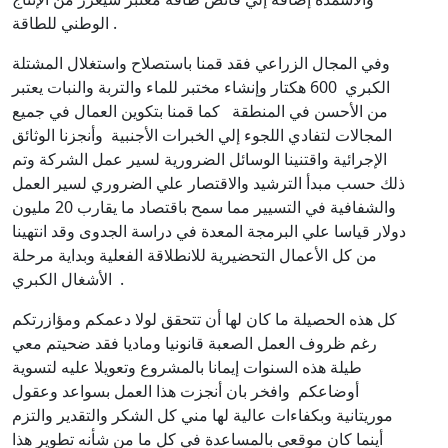
الوطني للطاقة .
وفي المجال الزراعي فقد قمنا باستصلاح واستغلال المشتلة
الكبري 600 هكتار وإنشاء مختبر للماء والتربة والنبات يعتبر
من الأحسن في المنطقة كما قمنا بتكوين العمال في جميع
المجالات لتفادي اللجوء إلي الخبرات الأجنبية وأنجزنا الوثائق
الإجرائية واقتنينا الوسائل الضرورية لسير عمل الشركة وتم
ذلك حسب مبدأ الترشيد والاقتصار علي الضروري لسير العمل
والشفافية في التسيير مما سمح باقتصاد ما يقارب 20 مليون
دولار قياسا علي البرمجة المعدة في دراسة الجدوى وقد انتهينا
من كل الأعمال التحضيرية للانطلاقة الفعلية وبداية مرحلة
الأشغال الكبري .
كل هذه الحصيلة ما كان لها أن تتحقق لولا دعمكم ومؤازرتكم
رغم ظروف العمل الصعبة قانونيا وماديا فقد ضحيتم معي
طيلة هذه السنوات إيمانا بالمشروع وتعويلا عليه لتسوية
أوضاعكم وافخر بان أنجزت هذا العمل بسواعد وعقول
موريتانية وبكفاءات عالية لها مني كل الشكر والتقدير والتزم
أينما كان موقعي بالمساعدة في كل ما من شأنه تطوير هذا