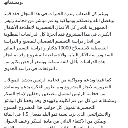
ومشتقاتها.
ورغم كل الصعاب وندرة الخبرات في هذا المجال فقد قمنا
وبفضل الله وفضلكم وبمواكبة ودعم مباشر من فخامة رئيس
الجمهورية بانجاز كل الأعمال التحضيرية لانطلاقة الأشغال
الكبرى في هذا المشروع فقد أنجزنا كل الدراسات المطلوبة
من انجاز دراسة التصميم التفصيلي للمصنع و الدراسة
التفصيلية لاستصلاح 10000 هكتار و دراسة التسيير المائي
للسد ودراسة الآثار البيئية والاجتماعية للمشروع وقد تم انجاز
هذه الدراسات بأقل كلفة ممكنة وبسعر أرخص بكثير من
التوقعات في دراسة الجدوى .
كما قمنا وبدعم ومواكبة من فخامة الرئيس بحشد التمويلات
الضرورية لانجاز المشروع وتم تطوير الفكرة بدعم ومساندة
من فخامة الرئيس لتشمل مصنعين وحقلين لإنتاج السكر
ومشتقاته في كل من فم لكليته وكيهيدي وقد وقعنا كل الوثائق
التحضيرية لتمويل كل جوانب هذا المشروع الطموح
والاستراتيجي الذي يزيد نسبة نمو البلد بمعدل 1.5 في المائة
ويمكن من الاكتفاء الذاتي من مادة السكر وعلف الحيوان
والأسمدة إضافة إلي فائض طاقة معتبر سيعزز من الإنتاج