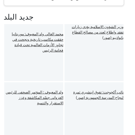
جديد البلد
وزير الشؤون الإسلامية يؤدي زيارات
تفقد واطلاع لعدد من مصالح القطاع
محمد الغالي ولد المعيوف: موريتانيا
بانواذيبو (صور)
حققت مكاسب تاريخية ونجحت في
تجاوز الأزمات العالمية تحت قيادة
فخامة الرئيس
نائب أكجوجت: تفوق إينشيري ثمرة
ولد المعيوف : المؤتمر الصحفي للرئيس
لنجاح المدرسة الجمهورية (صور)
الغزواني جسّد المكاشفة وعزز
الاستقرار والتنمية