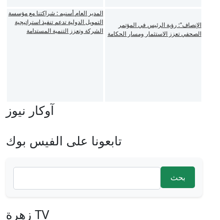
المدير العام أسنيم : شراكتنا مع مؤسسة
التمويل الدولية تدعم تنفيذ استراتيجية
الإنصاف": رؤية الرئيس في المؤتمر
الشركة وتعزز التنمية المستدامة
الصحفي تعزز الاستثمار ومسار الحكامة
آوكار نيوز
تابعونا على الفيس بوك
‏بحث ‏
استمارة البحث
زهرة TV