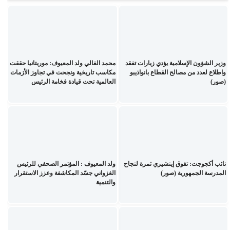
وزير الشؤون الإسلامية يؤدي زيارات تفقد
محمد الغالي ولد المعيوف: موريتانيا حققت
واطلاع لعدد من مصالح القطاع بانواذيبو
مكاسب تاريخية ونجحت في تجاوز الأزمات
(صور)
العالمية تحت قيادة فخامة الرئيس
نائب أكجوجت: تفوق إينشيري ثمرة لنجاح
ولد المعيوف : المؤتمر الصحفي للرئيس
المدرسة الجمهورية (صور)
الغزواني جسّد المكاشفة وعزز الاستقرار
والتنمية