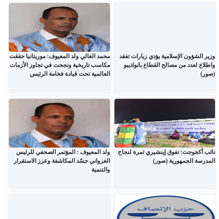
وزير الشؤون الإسلامية يؤدي زيارات تفقد
محمد الغالي ولد المعيوف: موريتانيا حققت
واطلاع لعدد من مصالح القطاع بانواذيبو
مكاسب تاريخية ونجحت في تجاوز الأزمات
(صور)
العالمية تحت قيادة فخامة الرئيس
نائب أكجوجت: تفوق إينشيري ثمرة لنجاح
ولد المعيوف : المؤتمر الصحفي للرئيس
المدرسة الجمهورية (صور)
الغزواني جسّد المكاشفة وعزز الاستقرار
والتنمية