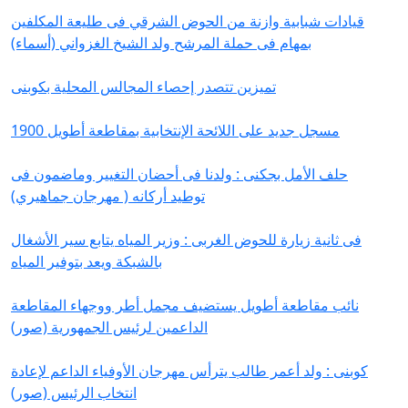
قيادات شبابية وازنة من الحوض الشرقي فى طليعة المكلفين
بمهام فى حملة المرشح ولد الشيخ الغزواني (أسماء)
تميزين تتصدر إحصاء المجالس المحلية بكوبنى
1900 مسجل جديد على اللائحة الإنتخابية بمقاطعة أطويل
حلف الأمل بجكنى : ولدنا فى أحضان التغيير وماضمون فى
توطيد أركانه ( مهرجان جماهيري)
فى ثانية زيارة للحوض الغربى : وزير المياه يتابع سير الأشغال
بالشبكة ويعد بتوفير المياه
نائب مقاطعة أطويل يستضيف مجمل أطر ووجهاء المقاطعة
الداعمين لرئيس الجمهورية (صور)
كوبنى : ولد أعمر طالب يترأس مهرجان الأوفياء الداعم لإعادة
انتخاب الرئيس (صور)