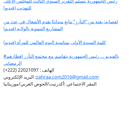
رئيس الجمهورية يتسلم التقرير السنوي الثالث للمجلس الأعلى
للتهذيب (فيديو)
لعصابه: بعثة من “التآزر” تتابع ميدانيًا تقدم الأشغال في عدد من
المشاريع التنموية بالولاية (فيديو)
كلمة السيدة الأولى بمناسبة اليوم العالمي للمرأة (فيديو)
#بالفيديو … رئيس الجمهورية يتقاسم مع مجتمع التآزر إفطارهم
الرمضاني
الهاتف : 22021097 (222+)
zahraa.com2016@gmail.com
البريد الإلكتروني :
المقر الاجتماعي :أكدرنيت/الحوض الغربي/موريتانيا