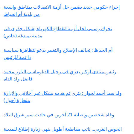
إجراء حكومي جديد يضمن حل أزمة الاتصالات بمناطق واسعة
من بلدية أم الحياظ
تحرك رسمى لحل أزمة انقطاع الكهرباء بشكل جذرى فى
مدينة تمبدغه (خاص)
أم الحياظ : تحالف الإصلاح والتغيير يدعو لتظاهرة سياسية
داعمة للرئيس
رئيس منتدى آوكار يعزي فى رحيل الدبلوماسى البارز محمد
فاضل ولد الداه
ولد سيد أحمد لحوار : بئرى تم هدمه بشكل غير أخلاقى والإدارة
منحازة (حوار)
وفاة شخصين وإصابة 21 آخرين في حادث سير شرق البلاد
الحوض الغربي.. نائب مقاطعة أطويل ينهي زيارة إطلاع للمدينة