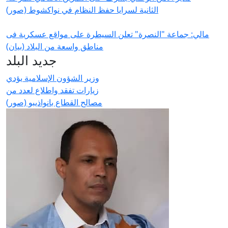
الثانية لسرايا حفظ النظام في نواكشوط (صور)
مالي: جماعة "النصرة" تعلن السيطرة على مواقع عسكرية فى
مناطق واسعة من البلاد (بيان)
جديد البلد
وزير الشؤون الإسلامية يؤدي
زيارات تفقد واطلاع لعدد من
مصالح القطاع بانواذيبو (صور)