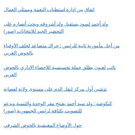
اتفاق بين إدارة استطباب النعمة وممثلي العمال
ولد أحمد لسود يستقبل ولد أشروقه ويحث أنصاره على
التحضير الجيد للإنتخابات (صور)
من أجل مأمورية ثانية للرئيس : حراك متصاعد لحلف الأوفياء
بالحوض الغربي
نائب لعيون يطلق حملة تحسيسية للإحصاء الإداري بالحوض
الغربي
تدشين أول مركز لنقل الدم على مستوى ولاية لعصابة
كنكوصه : ولد سيد أحمد يفتتح مقر الوحدة والتنمية ويدعو
للتصويت بكثافة لرئيس الجمهورية (صور)
حول الأوضاع المعيشية بالحوض الشرقي