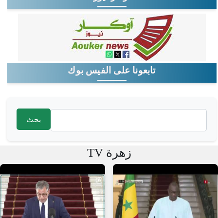
تابعونا على الفيس بوك
‏بحث ‏
استمارة البحث
زهرة TV