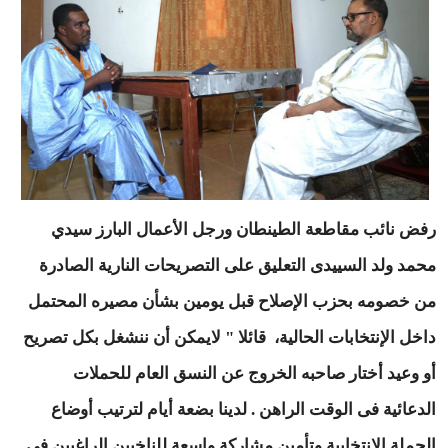
رفض نائب مقاطعة الطينطان ورجل الأعمال البارز سيدي
محمد ولد السييدى التعليق على التصريحات النارية الصادرة
من خصومه بحزب الإصلاح قبل يومين بشأن مصيره المحتمل
داخل الإنتخابات الحالية، قائلا " لايمكن أن ننشغل بكل تصريح
أو وعيد أختار صاحبه الخروج عن النسق العام للحملات
الدعائية فى الوقت الراهن . لدينا بضعة أيام لترتيب أوضاع
الحملة الإنتخابية وتأمين مشاركة واسعة للناخبين الراغبين فى