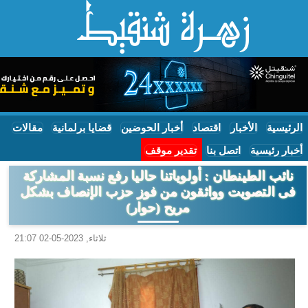
الرئيسية
الأخبار
اقتصاد
أخبار الحوضين
قضايا برلمانية
مقالات
أخبار رئيسية
اتصل بنا
تقدير موقف
نائب الطينطان : أولوياتنا حاليا رفع نسبة المشاركة
فى التصويت وواثقون من فوز حزب الإنصاف بشكل
مريح (حوار)
ثلاثاء, 2023-05-02 21:07