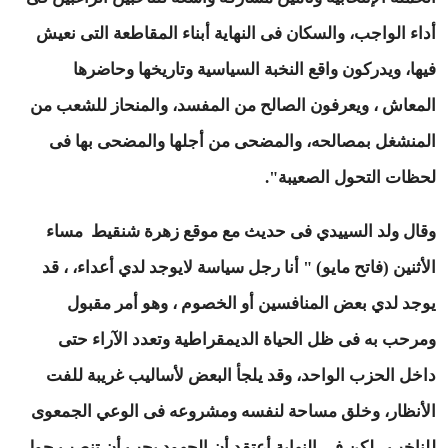
أداء الواجب، والسكان فى النهاية أبناء المقاطعة التى نعيش
فيها، ويدركون واقع النخبة السياسية وتاريخها وحاضرها
المعاش ، ويعرفون الصالح من المفسد، والمنحاز للشعب من
المنشغل بمصالحه، والمضحى من أجلها والمضحى بها فى
لحظات التحول الصعيبة".
وقال ولد السييدي فى حديث مع موقع زهرة شنقيط مساء
الأثنين (فاتح مايو) " أنا رجل سياسة لايوجد لدي أعداء، ، قد
يوجد لدي بعض المنافسين أو الخصوم ، وهو أمر مقبول
ومرحب به فى ظل الحياة الديمقراطية وتعدد الآراء حتى
داخل الحزب الواحد، وقد يلجأ البعض لأساليب غريبة للفت
الأنظار، وخلق مساحة لنفسه ومشروعه فى الوعي الجمعوى
للناخب ، لكن فى النهاية أعتقد أن الجهود يجب أن تنصب حول