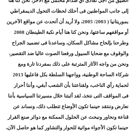
الضيق من أجل تفادى أي صدام محتمل مع الآخر، نحن كنا هنا
إلى جانب المواطنين فى أحلك لحظات التحول الديمقراطي
بموريتانيا ( 2003/ 2005، ولا أريد أن أتحدث عن مواقع الآخرين
أو مواقفهم ساعتها، ونحن كنا هنا أيام نكبة الطينطان 2008
وطرحنا بإلحاح مشاكل السكان، وساعدنا فى تضميد الجراح
والوقوف مع ضحايا السيول ورفعنا الصوت عاليا ضد التقصير،
ونحن من واجه الآثار المترتبة على ذلك بمفردنا تارة ومع
شركاء الساحة الوطنية، وواجهنا السلطة بكل فاعليها 2013
لحماية رأي الناخب، ولقناعتنا بأن الشعب أبقي، وأننا أحرار
فى المواقف التى نتخذ، لقد أثبتنا خلال مسيرتنا السياسية بأننا
نعارض وننتقد حينما تكون الأوضاع تتطلب ذلك، ونساند عن
قناعة ونحاور ونبحث عن الحلول الممكنة مع دوائر صنع القرار
حينما تكون الأجواء مواتية للحوار والتشاور كما هو حاصل الآن،