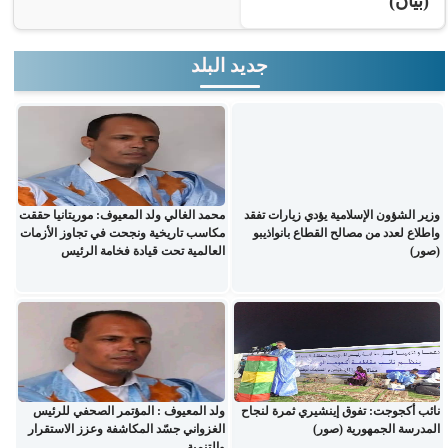
(بيان)
جديد البلد
وزير الشؤون الإسلامية يؤدي زيارات تفقد
محمد الغالي ولد المعيوف: موريتانيا حققت
واطلاع لعدد من مصالح القطاع بانواذيبو
مكاسب تاريخية ونجحت في تجاوز الأزمات
(صور)
العالمية تحت قيادة فخامة الرئيس
نائب أكجوجت: تفوق إينشيري ثمرة لنجاح
ولد المعيوف : المؤتمر الصحفي للرئيس
المدرسة الجمهورية (صور)
الغزواني جسّد المكاشفة وعزز الاستقرار
والتنمية