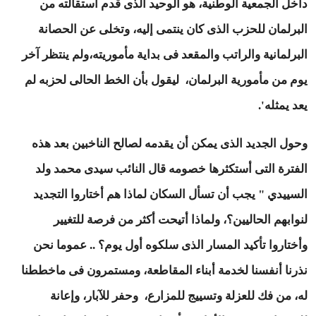
داخل الجمعية الوطنية، هو الوحيد الذى قدم استقالته من
البرلمان للحزب الذى كان ينتمى إليه، وتخلى عن الحصانة
البرلمانية والراتب والمقعد فى بداية مأموريته،ولم ينتظر آخر
يوم من مأمورية البرلمان، ليقول بأن الخط الحالى لحزبه لم
يعد يمثله'.
وحول الجديد الذى يمكن أن يقدمه لصالح الناخبين بعد هذه
الفترة التى أستكثرها خصومه قال النائب سيدى محمد ولد
السييدي " يجب أن تسأل السكان لماذا هم أختاروا التجديد
لنوابهم الحاليين؟، ولماذا أتيحت أكثر من فرصة للتغيير
وأختاروا تأكيد المسار الذى سلكوه أول يوم؟ .. عموما نحن
نذرنا أنفسنا لخدمة أبناء المقاطعة، ومستمرون فى ماخططنا
له، من فك للعزلة وتسييج للمزارع، وحفر للآبار، وإعانة