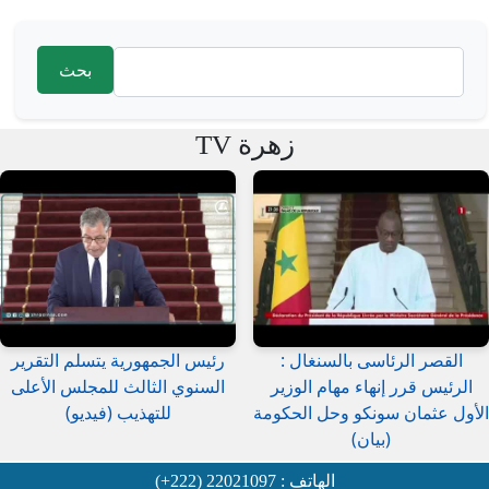
‏بحث ‏
استمارة البحث
زهرة TV
القصر الرئاسى بالسنغال :
رئيس الجمهورية يتسلم التقرير
الرئيس قرر إنهاء مهام الوزير
السنوي الثالث للمجلس الأعلى
الأول عثمان سونكو وحل الحكومة
للتهذيب (فيديو)
(بيان)
الهاتف : 22021097 (222+)