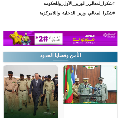
#شكرا_لمعالي_الوزير_الأول_وللحكومة
#شكرا_لمعالي_وزير_الدخلية_واللامركزية
الأمن وقضايا الحدود