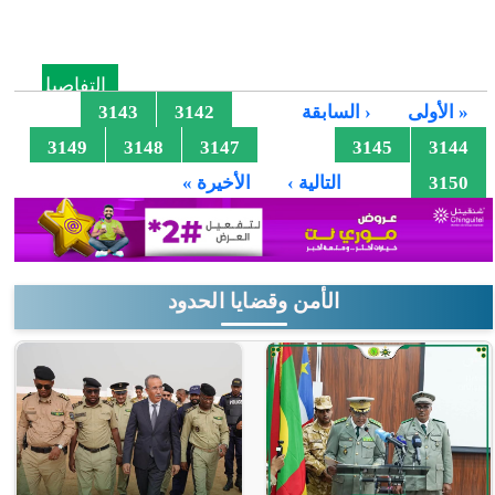
التفاصيل
الصفحات
…
« الأولى
‹ السابقة
3142
3143
3146
3149
3148
3147
3145
3144
…
3150
التالية ›
الأخيرة »
الأمن وقضايا الحدود