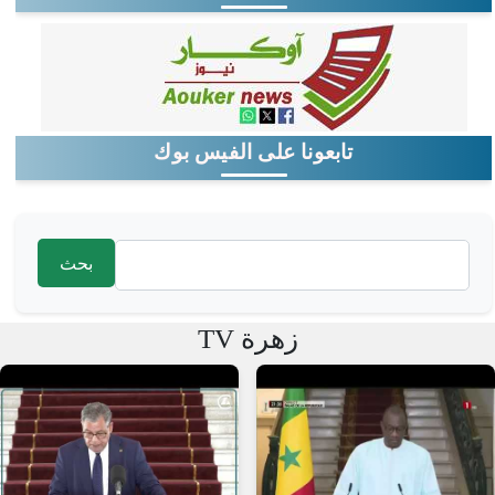
تابعونا على الفيس بوك
‏بحث ‏
استمارة البحث
زهرة TV