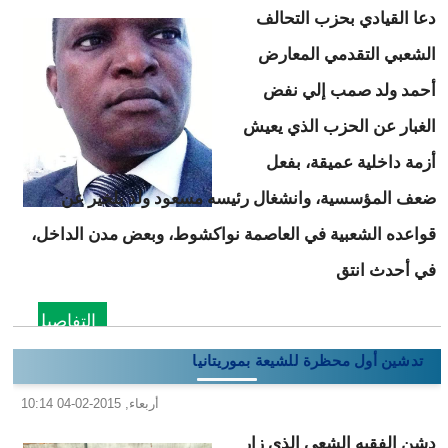
دعا القيادي بحزب التحالف
الشعبي التقدمي المعارض
أحمد ولد صمب إلي نفض
الغبار عن الحزب الذي يعيش
أزمة داخلية عميقة، بفعل
ضعف المؤسسية، وانشغال رئيسه مسعود ولد بلخير عن
قواعده الشعبية في العاصمة نواكشوط، وبعض مدن الداخل،
في أحدث انتق
التفاصيل
تدشين أول محظرة للشيعة بموريتانيا
أربعاء, 2015-02-04 10:14
دشن الفقيه الشعي الذي زار