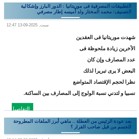
التطبيقات المصرفية فى موريتانيا : الدور البارز وإشكالية
التصنيف/ محمد المختار ولد أميسه إطار مصرفي
سبت, 2025-09-13 12:47
شهدت موريتانيا فى العقدين
الأخرين زيادة ملحوظة فى
عدد المصارف وإن كان
البعض لا يرى تبريرا لذلك
نظرا لحجم الإقتصاد المتواضع
نسبيا و لتدني نسبة الولوج إلى المصارف بين الساكنة.
التفاصيل
بعد عودة الرئيس من العطلة .. ماهي أبرز الملفات المطروحة
للحسم من قبل صاحب القرار ؟