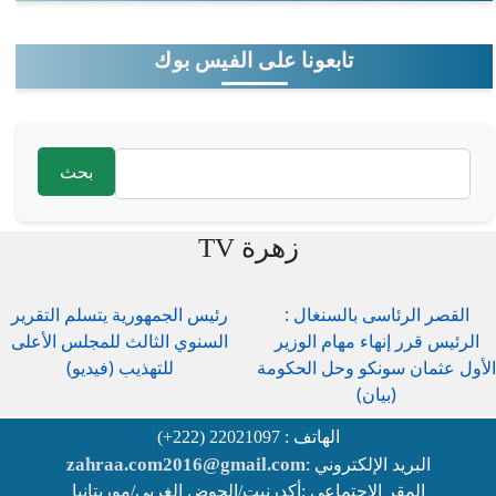
تابعونا على الفيس بوك
‏بحث ‏
استمارة البحث
زهرة TV
القصر الرئاسى بالسنغال :
رئيس الجمهورية يتسلم التقرير
الرئيس قرر إنهاء مهام الوزير
السنوي الثالث للمجلس الأعلى
الأول عثمان سونكو وحل الحكومة
للتهذيب (فيديو)
(بيان)
الهاتف : 22021097 (222+)
zahraa.com2016@gmail.com
البريد الإلكتروني :
المقر الاجتماعي :أكدرنيت/الحوض الغربي/موريتانيا