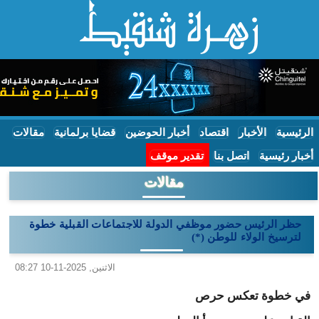
الرئيسية
الأخبار
اقتصاد
أخبار الحوضين
قضايا برلمانية
مقالات
أخبار رئيسية
اتصل بنا
تقدير موقف
مقالات
حظر الرئيس حضور موظفي الدولة للاجتماعات القبلية خطوة
لترسيخ الولاء للوطن (*)
الاثنين, 2025-11-10 08:27
في خطوة تعكس حرص