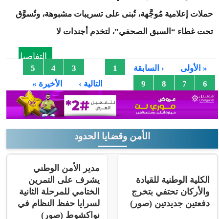
حملات إعلامية مُوجَّهة، تُبنى على تسريبات مشبوهة، وتُسوَّق
تحت غطاء “السبق الصحفي”، لتخدم أجندات لا
التفاصيل
الصفحات
2
« الأولى
‹ السابقة
1
3
4
5
…
6
7
8
9
التالية ›
الأخيرة »
الأمن وقضايا الحدود
مدير الأمن الوطني
الكلية الوطنية للقيادة
يشرف على التمرين
والأركان تحتفي بتخرج
الختامي للمرحلة الثانية
دفعتين جديدتين (صور)
لسرايا حفظ النظام في
نواكشوط (صور)