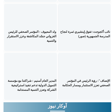
نائب أكجوجت: تفوق إينشيري ثمرة لنجاح
ولد المعيوف : المؤتمر الصحفي للرئيس
المدرسة الجمهورية (صور)
الغزواني جسّد المكاشفة وعزز الاستقرار
والتنمية
الإنصاف": رؤية الرئيس في المؤتمر
المدير العام أسنيم : شراكتنا مع مؤسسة
الصحفي تعزز الاستثمار ومسار الحكامة
التمويل الدولية تدعم تنفيذ استراتيجية
الشركة وتعزز التنمية المستدامة
آوكار نيوز