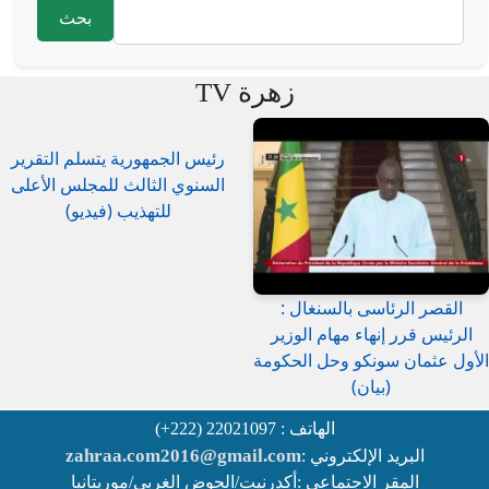
استمارة البحث
زهرة TV
رئيس الجمهورية يتسلم التقرير
السنوي الثالث للمجلس الأعلى
للتهذيب (فيديو)
القصر الرئاسى بالسنغال :
الرئيس قرر إنهاء مهام الوزير
الأول عثمان سونكو وحل الحكومة
(بيان)
الهاتف : 22021097 (222+)
zahraa.com2016@gmail.com
البريد الإلكتروني :
المقر الاجتماعي :أكدرنيت/الحوض الغربي/موريتانيا