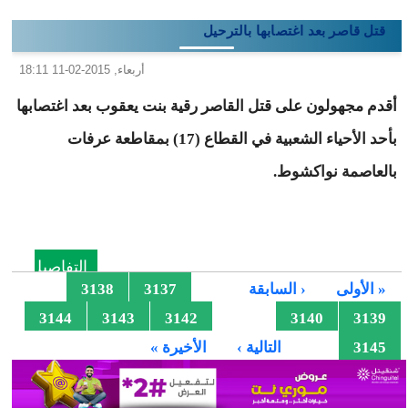
قتل قاصر بعد اغتصابها بالترحيل
أربعاء, 2015-02-11 18:11
أقدم مجهولون على قتل القاصر رقية بنت يعقوب بعد اغتصابها
بأحد الأحياء الشعبية في القطاع (17) بمقاطعة عرفات
بالعاصمة نواكشوط.
التفاصيل
الصفحات
…
« الأولى
‹ السابقة
3137
3138
3141
3144
3143
3142
3140
3139
…
3145
التالية ›
الأخيرة »