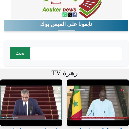
تابعونا على الفيس بوك
‏بحث ‏
استمارة البحث
زهرة TV