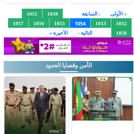
الصفحات
…
« الأولى
‹ السابقة
1050
1051
1054
1057
1056
1055
1053
1052
…
1058
التالية ›
الأخيرة »
الأمن وقضايا الحدود